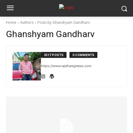
Home
Authors
Posts by Ghanshyam Gandharv
Ghanshyam Gandharv
3517 POSTS
0 COMMENTS
https://www.rajdhanignews.com