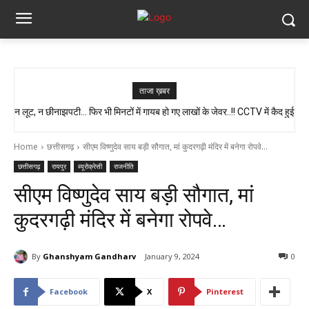
ताजा ख़बर
न लूट, न छीनाझपटी… फिर भी मिनटों में गायब हो गए लाखों के जेवर..!! CCTV में कैद हुई
स्वास्थ्य मंत्री श्याम बिहारी जायसवाल का बड़ा बयान, कहा- प्रदेश में कोई भी झोलाछाप
पूरी चाल…
डॉक्टर नहीं है…
Home
छत्तीसगढ़
सीएम विष्णुदेव साय बड़ी सौगात, मां कुदरगढ़ी मंदिर में बनेगा रोपवे...
छत्तीसगढ़
रायपुर
ब्यूरोक्रेसी
राजनीति
सीएम विष्णुदेव साय बड़ी सौगात, मां
कुदरगढ़ी मंदिर में बनेगा रोपवे…
By
Ghanshyam Gandharv
January 9, 2024
0
Facebook
X
Pinterest