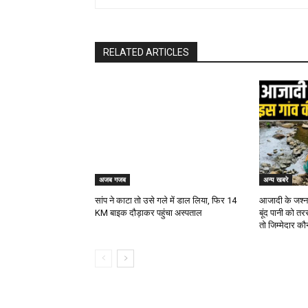
RELATED ARTICLES
अजब गजब
अन्य खबरे
सांप ने काटा तो उसे गले में डाल लिया, फिर 14
आजादी के जश्न क
KM बाइक दौड़ाकर पहुंचा अस्पताल
बूंद पानी को तर
तो जिम्मेदार क