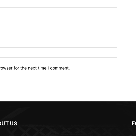
Name:*
Email:*
Website:
rowser for the next time I comment.
OUT US
F