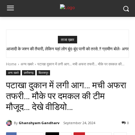
ताजा ख़बर
आजादी के जश्न की तैयारी, लेकिन यहां लोग बूंद-बूंद पानी को तरसे..!! ग्रामीण बोले- अगर
AAP सांसद को मिला कांग्रेस विधायक अटल श्रीवास्तव का साथ, बोले- केंद्र में नीति
बनती है, छत्तीसगढ़ में सिर्फ इंप्लीमेंटेशन होता है…
मौत हुई तो जिम्मेदार कौन?”
Home
अन्य खबरे
पटाखा दुकान में लगी आग... मची अफरा तफरी... मौके पर दमकल की...
अन्य खबरे
छत्तीसगढ़
बिलासपुर
पटाखा दुकान में लगी आग… मची अफरा
तफरी… मौके पर दमकल की टीम
मौजूद… देखे वीडियो…
By
Ghanshyam Gandharv
September 24, 2024
0