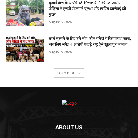
ABOUT US
राजधानी G न्यूज एक राष्ट्रीय स्तर की न्यूज पोर्टल है जहां आप पाएंगे विभिन्न क्षेत्रों व
विषयो से संबंधित सच्ची खबरें साथ ही यूट्यूब के माध्यम से देख पाएंगे घटनाओं का
वीडियो l
Mail us:
contact@rajdhanignews.com
FOLLOW US
Copyright 2023. Rajdhani G News. All Rights Reserved.
Home
About
Privacy Policy
Contact