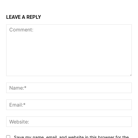
LEAVE A REPLY
Comment:
Na
Ema
Web
Save my name, email, and website in this browser for the