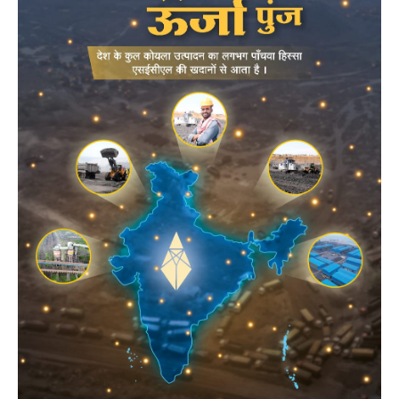
POPULAR POSTS
राजकमल कश्यप को मिली बड़ी जिम्मेदारी, बने तखतपुर
मंडल प्रभारी…
August 5, 2026
देखिए LIVE VIDEO: भाई-बहन मारकर शवों को घंटों
नोचता रहा भालू, खेत में काम कर रहे थे ग्रामीण, गांव में
दहशत…
August 5, 2026