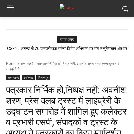
ताजा ख़बर
CG- 15 अगस्त से 26 जनवरी तक चलेगा विशेष अभियान, हर गांव में मुक्तिधाम और हर
आजादी के जश्न की तैयारी, लेकिन यहां लोग बूंद-बूंद पानी को तरसे..!! ग्रामीण बोले- अगर
बालिका के लिए स्कूलों में बनेगा शौचालय, मुख्यमंत्री...
मौत हुई तो जिम्मेदार कौन?”
Home
अन्य खबरे
पत्रकार निर्भिक हों,निष्पक्ष नहीं: अवनीश शरण, प्रेस क्लब ट्रस्ट में
लाइब्रेरी के...
अन्य खबरे
छत्तीसगढ़
बिलासपुर
पत्रकार निर्भिक हों,निष्पक्ष नहीं: अवनीश
शरण, प्रेस क्लब ट्रस्ट में लाइब्रेरी के
उद्घाटन समारोह में शामिल हुए कलेक्टर
व प्रभारी एसपी, संपादकों व ट्रस्ट के
अध्यक्ष ने पत्रकारों का किया मार्गदर्शन…