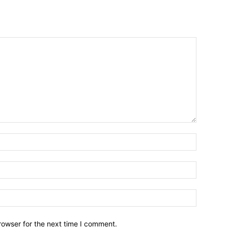
Name:*
Email:*
Website:
rowser for the next time I comment.