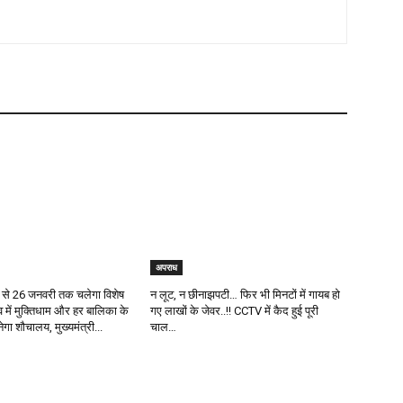
अपराध
से 26 जनवरी तक चलेगा विशेष
न लूट, न छीनाझपटी… फिर भी मिनटों में गायब हो
 में मुक्तिधाम और हर बालिका के
गए लाखों के जेवर..!! CCTV में कैद हुई पूरी
बनेगा शौचालय, मुख्यमंत्री...
चाल…