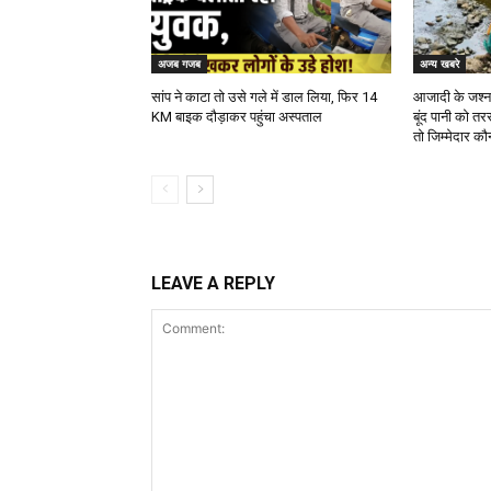
अजब गजब
अन्य खबरे
सांप ने काटा तो उसे गले में डाल लिया, फिर 14
आजादी के जश्न क
KM बाइक दौड़ाकर पहुंचा अस्पताल
बूंद पानी को तर
तो जिम्मेदार क
LEAVE A REPLY