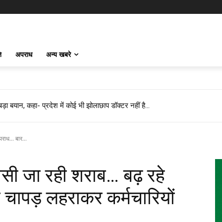
ि
अपराध
अन्य खबरे
 बड़ा बयान, कहा- प्रदेश में कोई भी झोलाछाप डॉक्टर नहीं है…
या, फिर 14 KM बाइक दौड़ाकर पहुंचा अस्पताल
राध... बार...
सी जा रही शराब… बढ़ रहे
े चापड़ लहराकर कर्मचारियों