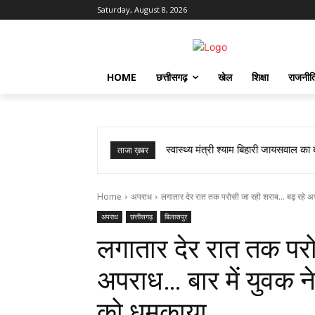
Saturday, August 8, 2026
HOME
छत्तीसगढ़
खेल
शिक्षा
राजनीत
स्वास्थ्य मंत्री श्याम बिहारी जायसवाल का
सांप ने काटा तो उसे गले में डाल लि
ताजा ख़बर
Home
अपराध
लगातार देर रात तक परोसी जा रही शराब... बढ़ रहे अप
अपराध
छत्तीसगढ़
बिलासपुर
लगातार देर रात तक परो
अपराध… बार में युवक न
को धमकाया…