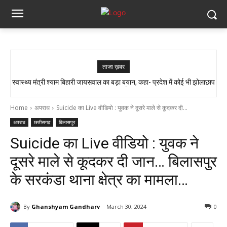
ताजा ख़बर
स्वास्थ्य मंत्री श्याम बिहारी जायसवाल का बड़ा बयान, कहा- प्रदेश में कोई भी झोलाछाप
सांप ने काटा तो उसे गले में डाल लिया, फिर 14 KM बाइक दौड़ाकर पहुंचा अस्पताल
डॉक्टर नहीं है…
Home
अपराध
Suicide का Live वीडियो : युवक ने दूसरे माले से कूदकर दी...
अपराध
छत्तीसगढ़
बिलासपुर
Suicide का Live वीडियो : युवक ने
दूसरे माले से कूदकर दी जान… बिलासपुर
के सरकंडा थाना क्षेत्र का मामला…
By
Ghanshyam Gandharv
March 30, 2024
0