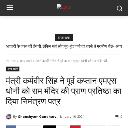
ताजा ख़बर
आजादी के जश्न की तैयारी, लेकिन यहां लोग बूंद-बूंद पानी को तरसे..!! ग्रामीण बोले- अगर
AAP सांसद को मिला कांग्रेस विधायक अटल श्रीवास्तव का साथ, बोले- केंद्र में नीति
बनती है, छत्तीसगढ़ में सिर्फ इंप्लीमेंटेशन होता है…
मौत हुई तो जिम्मेदार कौन?”
Home
अन्य खबरे
मंत्री कर्मवीर सिंह ने पूर्व कप्तान एमएस धोनी को राम मंदिर की...
अन्य खबरे
मंत्री कर्मवीर सिंह ने पूर्व कप्तान एमएस
धोनी को राम मंदिर की प्राण प्रतिष्ठा का
दिया निमंत्रण पत्र
By
Ghanshyam Gandharv
January 16, 2024
0