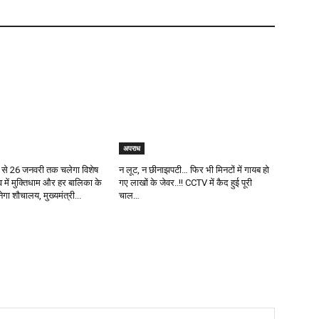
अपराध
से 26 जनवरी तक चलेगा विशेष
न लूट, न छीनाझपटी… फिर भी मिनटों में गायब हो
 में मुक्तिधाम और हर बालिका के
गए लाखों के जेवर..!! CCTV में कैद हुई पूरी
बनेगा शौचालय, मुख्यमंत्री...
चाल…