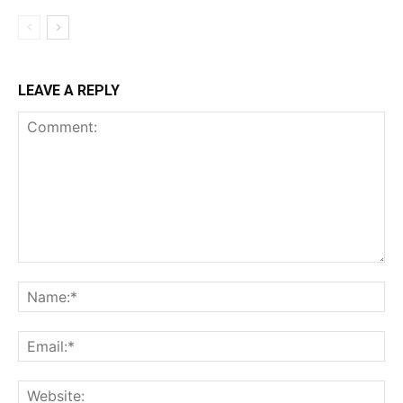
LEAVE A REPLY
Comment:
Na
Ema
Web