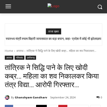
ताजा ख़बर
स्वास्थ्य मंत्री श्याम बिहारी जायसवाल का बड़ा बयान, कहा- प्रदेश में कोई भी झोलाछाप
सांप ने काटा तो उसे गले में डाल लिया, फिर 14 KM बाइक दौड़ाकर पहुंचा अस्पताल
डॉक्टर नहीं है…
Home
अपराध
तांत्रिक ने सिद्धि पाने के लिए खोदी कब्र... महिला का शव निकालकर...
अपराध
गरियाबंद
छत्तीसगढ़
तांत्रिक ने सिद्धि पाने के लिए खोदी
कब्र… महिला का शव निकालकर किया
तंत्र विद्या… आरोपी गिरफ्तार…
By
Ghanshyam Gandharv
September 24, 2024
0