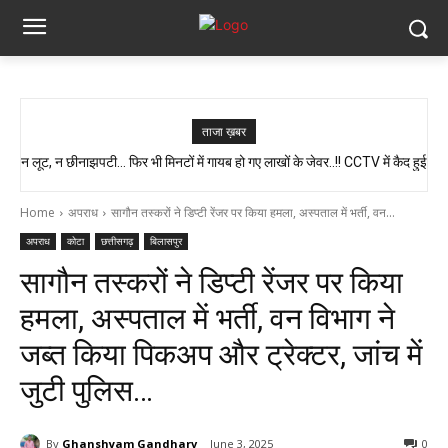
ताजा ख़बर
न लूट, न छीनाझपटी… फिर भी मिनटों में गायब हो गए लाखों के जेवर..!! CCTV में कैद हुई
स्वास्थ्य मंत्री श्याम बिहारी जायसवाल का बड़ा बयान, कहा- प्रदेश में कोई भी झोलाछाप
पूरी चाल…
डॉक्टर नहीं है…
Home
अपराध
सागौन तस्करों ने डिप्टी रेंजर पर किया हमला, अस्पताल में भर्ती, वन...
अपराध
कोटा
छत्तीसगढ़
बिलासपुर
सागौन तस्करों ने डिप्टी रेंजर पर किया
हमला, अस्पताल में भर्ती, वन विभाग ने
जब्त किया पिकअप और ट्रेक्टर, जांच में
जुटी पुलिस…
By
Ghanshyam Gandharv
June 3, 2025
0