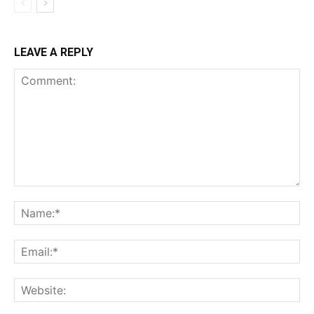
LEAVE A REPLY
Comment:
Na
Ema
Web