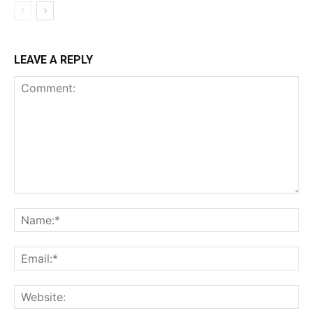
LEAVE A REPLY
Comment:
Na
Ema
Web