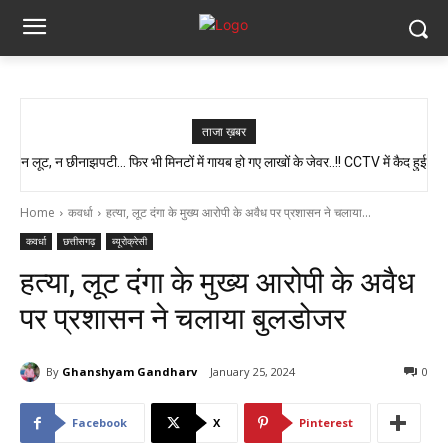
ताजा ख़बर
न लूट, न छीनाझपटी… फिर भी मिनटों में गायब हो गए लाखों के जेवर..!! CCTV में कैद हुई
स्वास्थ्य मंत्री श्याम बिहारी जायसवाल का बड़ा बयान, कहा- प्रदेश में कोई भी झोलाछाप
पूरी चाल…
डॉक्टर नहीं है…
Home
कवर्धा
हत्या, लूट दंगा के मुख्य आरोपी के अवैध पर प्रशासन ने चलाया...
कवर्धा
छत्तीसगढ़
ब्यूरोक्रेसी
हत्या, लूट दंगा के मुख्य आरोपी के अवैध
पर प्रशासन ने चलाया बुलडोजर
By
Ghanshyam Gandharv
January 25, 2024
0
Facebook
X
Pinterest