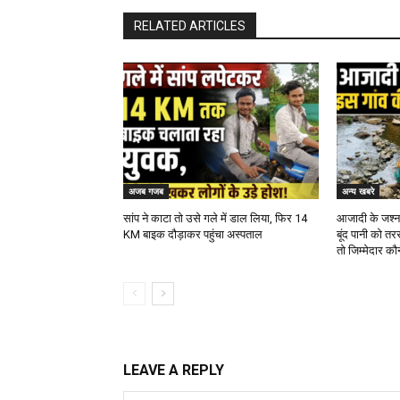
RELATED ARTICLES
अजब गजब
अन्य खबरे
सांप ने काटा तो उसे गले में डाल लिया, फिर 14
आजादी के जश्न क
KM बाइक दौड़ाकर पहुंचा अस्पताल
बूंद पानी को तर
तो जिम्मेदार क
LEAVE A REPLY