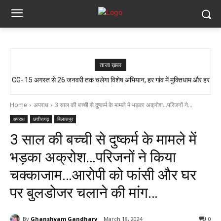
ताजा ख़बर
CG- 15 अगस्त से 26 जनवरी तक चलेगा विशेष अभियान, हर गांव में मुक्तिधाम और हर
आजादी के जश्न की तैयारी, लेकिन यहां लोग बूंद-बूंद पानी को तरसे..!! ग्रामीण बोले- अगर
बालिका के लिए स्कूलों में बनेगा शौचालय, मुख्यमंत्री...
मौत हुई तो जिम्मेदार कौन?”
Home
अपराध
3 साल की बच्ची से दुष्कर्म के मामले में भड़का अक्रोश...परिजनों ने...
अपराध
छत्तीसगढ़
बिलासपुर
3 साल की बच्ची से दुष्कर्म के मामले में
भड़का अक्रोश…परिजनों ने किया
चक्काजाम…आरोपी को फांसी और घर
पर बुलडोजर चलाने की मांग…
By
Ghanshyam Gandharv
March 18, 2024
0