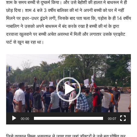
शाम के समय बच्ची से दुष्कर्म किया। और उसे बेहोशी की हालत मे बाथरूम मे ही
छोड़ दिया। शाम 4 बजे 3 वर्षीय बालिका की मां ने अपनी बच्ची को घर में नहीं
मिलने पर इधर-उधर ढूंढने लगी, जिसके बाद पता चला कि, पड़ोस के ही 14 वर्षीय
नाबालिग ने उसको अपने बाथरूम में बंद करके रखा है बच्ची की मां के द्वारा
दरवाजा खुलवाने पर बच्ची अचेत अवस्था में मिली और लगातार उसके प्राइवेट
पार्ट से खून बह रहा था।
V
i
d
e
o
P
l
a
00:00
00:07
y
e
जिसे तत्काल सिम्स अस्पताल ले जाया गया जहां डॉक्टरों ने उसे मृत घोषित कर