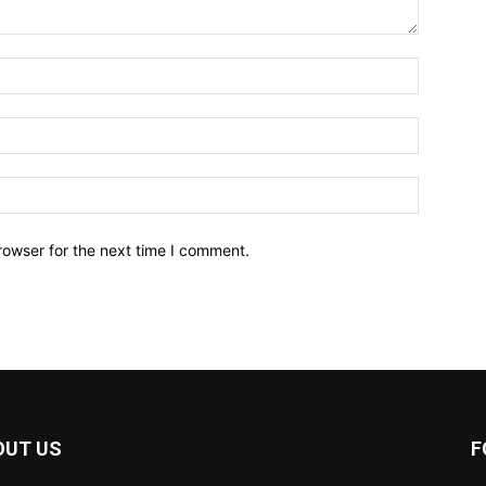
Name:*
Email:*
Website:
rowser for the next time I comment.
OUT US
F