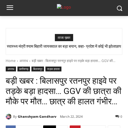
ताजा ख़बर
स्वास्थ्य मंत्री श्याम बिहारी जायसवाल का बड़ा बयान, कहा- प्रदेश में कोई भी झोलाछाप
सांप ने काटा तो उसे गले में डाल लिया, फिर 14 KM बाइक दौड़ाकर पहुंचा अस्पताल
डॉक्टर नहीं है…
Home
अपराध
बड़ी खबर : बिलासपुर रतनपुर हाइवे पर तड़के बड़ा हादसा... GGV की...
अपराध
छत्तीसगढ़
बिलासपुर
सड़क हादसा
बड़ी खबर : बिलासपुर रतनपुर हाइवे पर
तड़के बड़ा हादसा… GGV की छात्रा की
मौके पर मौत… छात्र की हालत गंभीर…
By
Ghanshyam Gandharv
March 22, 2024
0