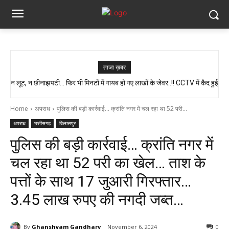
ताजा ख़बर
न लूट, न छीनाझपटी… फिर भी मिनटों में गायब हो गए लाखों के जेवर..!! CCTV में कैद हुई
स्वास्थ्य मंत्री श्याम बिहारी जायसवाल का बड़ा बयान, कहा- प्रदेश में कोई भी झोलाछाप
पूरी चाल…
डॉक्टर नहीं है…
Home
अपराध
पुलिस की बड़ी कार्रवाई... क्रांति नगर में चल रहा था 52 परी...
अपराध
छत्तीसगढ़
बिलासपुर
पुलिस की बड़ी कार्रवाई… क्रांति नगर में
चल रहा था 52 परी का खेल… ताश के
पत्तों के साथ 17 जुआरी गिरफ्तार…
3.45 लाख रुपए की नगदी जब्त…
By
Ghanshyam Gandharv
November 6, 2024
0