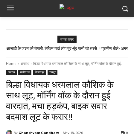
ताजा ख़बर
आजादी के जश्न की तैयारी, लेकिन यहां लोग बूंद-बूंद पानी को तरसे..!! ग्रामीण बोले- अगर
AAP सांसद को मिला कांग्रेस विधायक अटल श्रीवास्तव का साथ, बोले- केंद्र में नीति
बनती है, छत्तीसगढ़ में सिर्फ इंप्लीमेंटेशन होता है…
मौत हुई तो जिम्मेदार कौन?”
Home
अपराध
बिल्हा विधायक धरमलाल कौशिक के साथ लूट, मॉर्निंग वॉक के दौरान हुई...
अपराध
छत्तीसगढ़
बिलासपुर
रायपुर
बिल्हा विधायक धरमलाल कौशिक के
साथ लूट, मॉर्निंग वॉक के दौरान हुई
वारदात, मचा हड़कंप, बाइक सवार
बदमाश लूट के फरार!!
By
Ghanshyam Gandharv
May 18, 2026
0