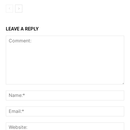
LEAVE A REPLY
Comment:
Na
Ema
Web