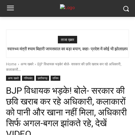
ताजा ख़बर
स्वास्थ्य मंत्री श्याम बिहारी जायसवाल का बड़ा बयान, कहा- प्रदेश में कोई भी झोलाछाप
सांप ने काटा तो उसे गले में डाल लिया, फिर 14 KM बाइक दौड़ाकर पहुंचा अस्पताल
डॉक्टर नहीं है…
Home
अन्य खबरे
BJP विधायक भड़के! बोले- सरकार की छवि खराब कर रहे अधिकारी,
कलाकारों...
अन्य खबरे
गरियाबंद
छत्तीसगढ़
राजिम
BJP विधायक भड़के! बोले- सरकार की
छवि खराब कर रहे अधिकारी, कलाकारों
को पानी और खाना नहीं मिला, अधिकारी
सिर्फ अगल-बगल झांकते रहे, देखें
VIDEO