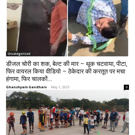
Uncategorized
डीजल चोरी का शक, बेल्ट की मार – थूक चटवाया, पीटा,
फिर वायरल किया वीडियो – ठेकेदार की करतूत पर मचा
हंगामा, फिर चालकों...
Ghanshyam Gandharv
-
May 1, 2025
0