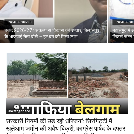
UNCATEGORIZED
UNCATEGOR
बजट 2026-27 : संकल्प से विकास की रफ्तार, बिलासपुर
महासमुंद में
के भाजपाई नेता बोले – हर वर्ग को मिला लाभ..
स्किल सेंटर
Uncategorized
सरकारी नियमों की उड़ रही धज्जियां: सिरगिट्टी में
खुलेआम जमीन की अवैध बिक्री, कांग्रेस पार्षद के दफ्तर