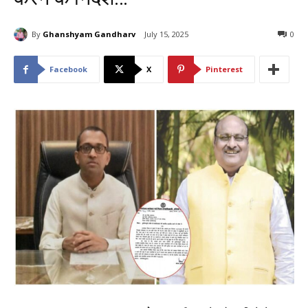
By
Ghanshyam Gandharv
July 15, 2025
0
Facebook
X
Pinterest