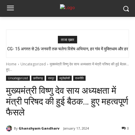
ताजा ख़बर
CG- 15 अगस्त से 26 जनवरी तक चलेगा विशेष अभियान, हर गांव में मुक्तिधाम और हर
आजादी के जश्न की तैयारी, लेकिन यहां लोग बूंद-बूंद पानी को तरसे..!! ग्रामीण बोले- अगर
बालिका के लिए स्कूलों में बनेगा शौचालय, मुख्यमंत्री...
मौत हुई तो जिम्मेदार कौन?”
Home
Uncategorized
मुख्यमंत्री विष्णु देव साय अध्यक्षता में मंत्री परिषद की हुई बैठक...
हुए...
Uncategorized
छत्तीसगढ़
रायपुर
ब्यूरोक्रेसी
राजनीति
मुख्यमंत्री विष्णु देव साय अध्यक्षता में
मंत्री परिषद की हुई बैठक… हुए महत्वपूर्ण
फैसले
By
Ghanshyam Gandharv
January 17, 2024
0