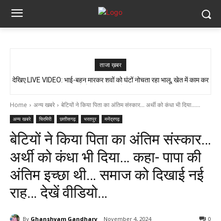
ताजा ख़बर
देखिए LIVE VIDEO: भाई-बहन मारकर शवों को घंटों नोचता रहा भालू, खेत में काम कर
न लूट, न छीनाझपटी… फिर भी मिनटों में गायब हो गए लाखों के जेवर..!! CCTV में कैद हुई
रहे थे ग्रामीण, गांव में दहशत…
पूरी चाल…
Home
अन्य खबरे
बेटियों ने किया पिता का अंतिम संस्कार... अर्थी को कंधा भी दिया......
अन्य खबरे
चिरमिरी
छत्तीसगढ़
भरतपुर
मनेंद्रगढ़
बेटियों ने किया पिता का अंतिम संस्कार…
अर्थी को कंधा भी दिया… कहा- पापा की
अंतिम इच्छा थी… समाज को दिखाई नई
राह… देखें वीडियो…
By
Ghanshyam Gandharv
November 4, 2024
0