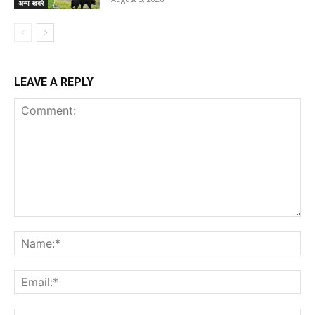
अन्य खबरे
LEAVE A REPLY
Comment:
Na
Ema