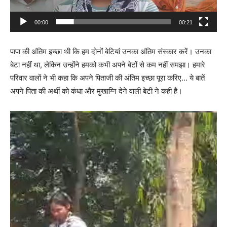
l
a
00:00
00:21
y
e
पापा की अंतिम इच्छा थी कि हम दोनों बेटियां उनका अंतिम संस्कार करें। उनका
r
बेटा नहीं था, लेकिन उन्होंने हमको कभी अपने बेटों से कम नहीं समझा। हमारे
परिवार वालों ने भी कहा कि अपने पिताजी की अंतिम इच्छा पूरा करिए… ये बातें
अपने पिता की अर्थी को कंधा और मुखाग्नि देने वाली बेटी ने कही है।
V
i
d
e
o
P
l
a
y