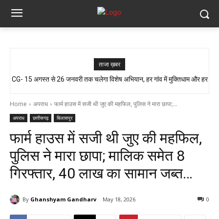
ताजा ख़बर
CG- 15 अगस्त से 26 जनवरी तक चलेगा विशेष अभियान, हर गांव में मुक्तिधाम और हर
आजादी के जश्न की तैयारी, लेकिन यहां लोग बूंद-बूंद पानी को तरसे..!! ग्रामीण बोले- अगर
बालिका के लिए स्कूलों में बनेगा शौचालय, मुख्यमंत्री...
मौत हुई तो जिम्मेदार कौन?”
Home
अपराध
फार्म हाउस में सजी थी जुए की महफिल, पुलिस ने मारा छापा;...
अपराध
छत्तीसगढ़
बिलासपुर
फार्म हाउस में सजी थी जुए की महफिल,
पुलिस ने मारा छापा; मालिक समेत 8
गिरफ्तार, 40 लाख का सामान जब्त…
By
Ghanshyam Gandharv
May 18, 2026
0