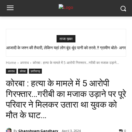
ताजा ख़बर
आजादी के जश्न की तैयारी, लेकिन यहां लोग बूंद-बूंद पानी को तरसे..!! ग्रामीण बोले- अगर
AAP सांसद को मिला कांग्रेस विधायक अटल श्रीवास्तव का साथ, बोले- केंद्र में नीति
बनती है, छत्तीसगढ़ में सिर्फ इंप्लीमेंटेशन होता है…
मौत हुई तो जिम्मेदार कौन?”
Home
अपराध
कोरबा : हत्या के मामले में 5 आरोपी गिरफ्तार...गरीबी का मजाक उड़ाने...
अपराध
कोरबा
छत्तीसगढ़
कोरबा : हत्या के मामले में 5 आरोपी
गिरफ्तार…गरीबी का मजाक उड़ाने पर पूरे
परिवार ने मिलकर उतारा था युवक को
मौत के घाट…
By
Ghanshyam Gandharv
April 3, 2024
0