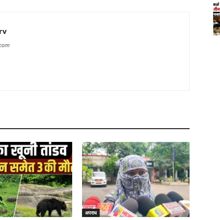
rv
.com
अपराध