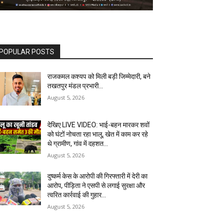
POPULAR POSTS
राजकमल कश्यप को मिली बड़ी जिम्मेदारी, बने
तखतपुर मंडल प्रभारी…
August 5, 2026
देखिए LIVE VIDEO: भाई-बहन मारकर शवों
को घंटों नोचता रहा भालू, खेत में काम कर रहे
थे ग्रामीण, गांव में दहशत…
August 5, 2026
दुष्कर्म केस के आरोपी की गिरफ्तारी में देरी का
आरोप, पीड़िता ने एसपी से लगाई सुरक्षा और
त्वरित कार्रवाई की गुहार…
August 5, 2026
कर्ज चुकाने के लिए बने चोर: तीन मंदिरों में
किया हाथ साफ, नाबालिग समेत 4 आरोपी
पकड़े गए; ऐसे खुला पूरा मामला…