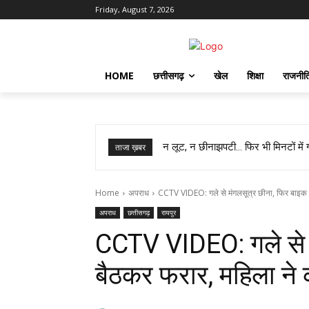
Friday, August 7, 2026
HOME
छत्तीसगढ़
खेल
शिक्षा
राजनीत
न लूट, न छीनाझपटी… फिर भी मिनटों में गाय
स्वास्थ्य मंत्री श्याम बिहारी जायसवाल 
ताजा ख़बर
Home
अपराध
CCTV VIDEO: गले से मंगलसूत्र छीना, फिर बाइक मे
अपराध
छत्तीसगढ़
रायपुर
CCTV VIDEO: गले से म
बैठकर फरार, महिला ने