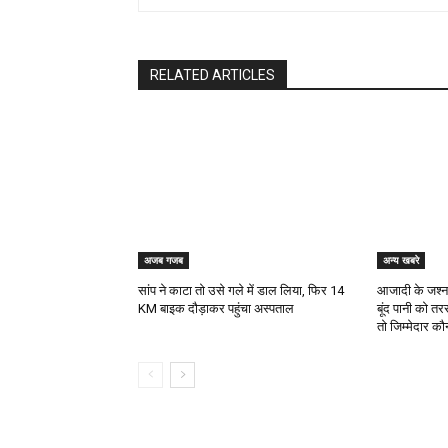
RELATED ARTICLES
अजब गजब
अन्य खबरे
सांप ने काटा तो उसे गले में डाल लिया, फिर 14
आजादी के जश्न क
KM बाइक दौड़ाकर पहुंचा अस्पताल
बूंद पानी को तर
तो जिम्मेदार क