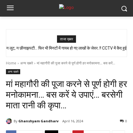
ताजा ख़बर
न लूट, न छीनाझपटी… फिर भी मिनटों में गायब हो गए लाखों के जेवर..!! CCTV में कैद हुई
स्वास्थ्य मंत्री श्याम बिहारी जायसवाल का बड़ा बयान, कहा- प्रदेश में कोई भी झोलाछाप
पूरी चाल…
डॉक्टर नहीं है…
Home
अन्य खबरे
मां महागौरी की पूजा करने से पूर्ण होगी हर मनोकामना... बस करें...
अन्य खबरे
मां महागौरी की पूजा करने से पूर्ण होगी हर
मनोकामना… बस करें ये उपाएं… बरसेगी
माता रानी की कृपा…
By
Ghanshyam Gandharv
April 16, 2024
0