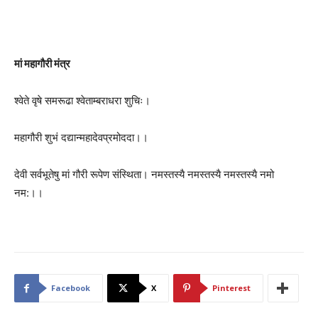
मां महागौरी मंत्र
श्वेते वृषे समरूढा श्वेताम्बराधरा शुचिः।
महागौरी शुभं दद्यान्महादेवप्रमोददा।।
देवी सर्वभू‍तेषु मां गौरी रूपेण संस्थिता। नमस्तस्यै नमस्तस्यै नमस्तस्यै नमो
नम:।।
Facebook
X
Pinterest