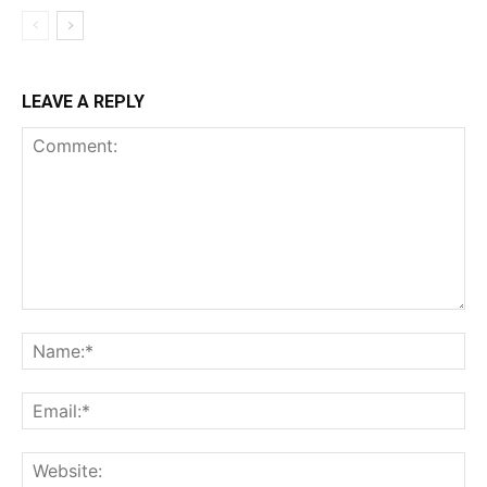
LEAVE A REPLY
Comment:
Na
Ema
Web