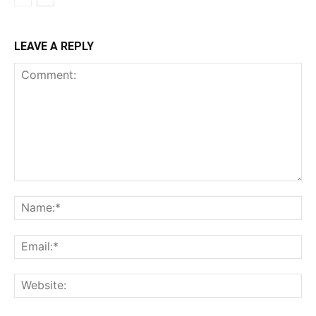
LEAVE A REPLY
Comment:
Na
Ema
Web