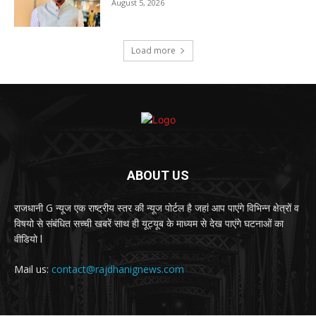
न लूट, न छीनाझपटी… फिर भी मिनटों में गायब हो गए लाखों
के जेवर..!! CCTV में कैद हुई पूरी चाल…
August 6, 2026
राजकमल कश्यप को मिली बड़ी जिम्मेदारी, बने तखतपुर
मंडल प्रभारी…
August 5, 2026
Load more
ABOUT US