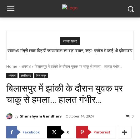
ताजा ख़बर
स्वास्थ्य मंत्री श्याम बिहारी जायसवाल का बड़ा बयान, कहा- प्रदेश में कोई भी झोलाछाप
सांप ने काटा तो उसे गले में डाल लिया, फिर 14 KM बाइक दौड़ाकर पहुंचा अस्पताल
डॉक्टर नहीं है…
Home
अपराध
बिलासपुर में झांकी के दौरान युवक पर चाकू से हमला... हालत गंभीर...
अपराध
छत्तीसगढ़
बिलासपुर
बिलासपुर में झांकी के दौरान युवक पर
चाकू से हमला… हालत गंभीर…
By
Ghanshyam Gandharv
October 14, 2024
0
Facebook
X
Pinterest