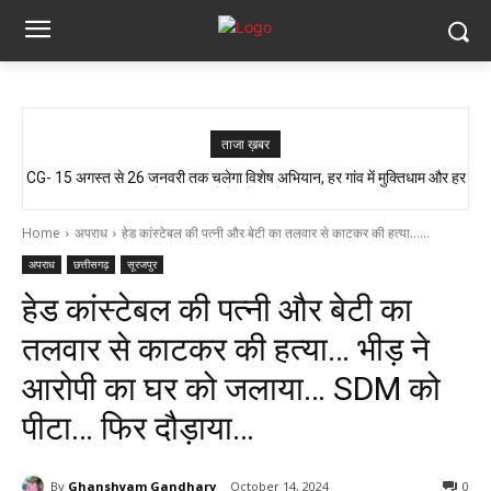
ताजा ख़बर
CG- 15 अगस्त से 26 जनवरी तक चलेगा विशेष अभियान, हर गांव में मुक्तिधाम और हर
आजादी के जश्न की तैयारी, लेकिन यहां लोग बूंद-बूंद पानी को तरसे..!! ग्रामीण बोले- अगर
बालिका के लिए स्कूलों में बनेगा शौचालय, मुख्यमंत्री...
मौत हुई तो जिम्मेदार कौन?”
Home
अपराध
हेड कांस्टेबल की पत्नी और बेटी का तलवार से काटकर की हत्या......
अपराध
छत्तीसगढ़
सूरजपुर
हेड कांस्टेबल की पत्नी और बेटी का
तलवार से काटकर की हत्या… भीड़ ने
आरोपी का घर को जलाया… SDM को
पीटा… फिर दौड़ाया…
By
Ghanshyam Gandharv
October 14, 2024
0