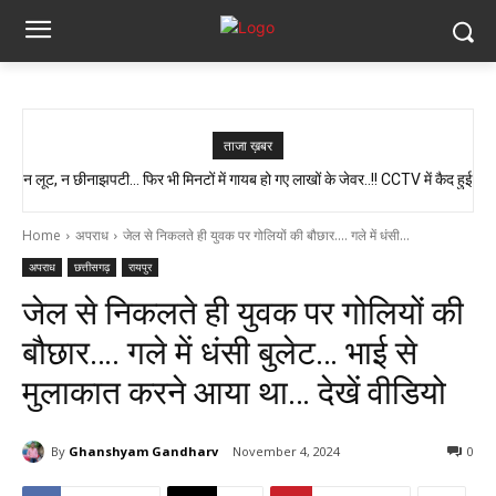
ताजा ख़बर
न लूट, न छीनाझपटी… फिर भी मिनटों में गायब हो गए लाखों के जेवर..!! CCTV में कैद हुई
स्वास्थ्य मंत्री श्याम बिहारी जायसवाल का बड़ा बयान, कहा- प्रदेश में कोई भी झोलाछाप
पूरी चाल…
डॉक्टर नहीं है…
Home
अपराध
जेल से निकलते ही युवक पर गोलियों की बौछार.... गले में धंसी...
अपराध
छत्तीसगढ़
रायपुर
जेल से निकलते ही युवक पर गोलियों की
बौछार…. गले में धंसी बुलेट… भाई से
मुलाकात करने आया था… देखें वीडियो
By
Ghanshyam Gandharv
November 4, 2024
0