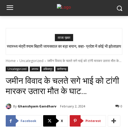
ताजा ख़बर
स्वास्थ्य मंत्री श्याम बिहारी जायसवाल का बड़ा बयान, कहा- प्रदेश में कोई भी झोलाछाप
सांप ने काटा तो उसे गले में डाल लिया, फिर 14 KM बाइक दौड़ाकर पहुंचा अस्पताल
डॉक्टर नहीं है…
Home
Uncategorized
जमीन विवाद के चलते सगे भाई को टांगी मारकर उतारा मौत के...
Uncategorized
अपराध
अंबिकापुर
छत्तीसगढ़
जमीन विवाद के चलते सगे भाई को टांगी
मारकर उतारा मौत के घाट…
By
Ghanshyam Gandharv
February 2, 2024
0
Facebook
X
Pinterest