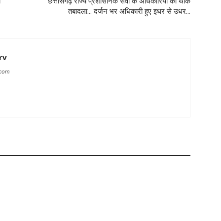
ी
छत्तीसगढ़ राज्य प्रशासनिक सेवा के अधिकारियों का थोक
तबादला… दर्जन भर अधिकारी हुए इधर से उधर…
rv
.com