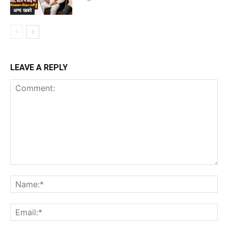
अन्य खबरे
LEAVE A REPLY
Comment:
Na
Ema