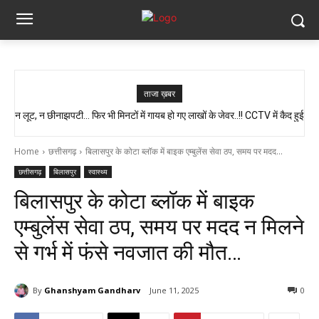
ताजा ख़बर
न लूट, न छीनाझपटी… फिर भी मिनटों में गायब हो गए लाखों के जेवर..!! CCTV में कैद हुई
स्वास्थ्य मंत्री श्याम बिहारी जायसवाल का बड़ा बयान, कहा- प्रदेश में कोई भी झोलाछाप
पूरी चाल…
डॉक्टर नहीं है…
Home
छत्तीसगढ़
बिलासपुर के कोटा ब्लॉक में बाइक एम्बुलेंस सेवा ठप, समय पर मदद...
छत्तीसगढ़
बिलासपुर
स्वास्थ्य
बिलासपुर के कोटा ब्लॉक में बाइक
एम्बुलेंस सेवा ठप, समय पर मदद न मिलने
से गर्भ में फंसे नवजात की मौत…
By
Ghanshyam Gandharv
June 11, 2025
0