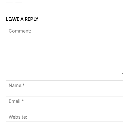
LEAVE A REPLY
Comment:
Na
Ema
Web