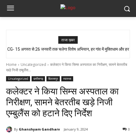
ताजा ख़बर
CG- 15 अगस्त से 26 जनवरी तक चलेगा विशेष अभियान, हर गांव में मुक्तिधाम और हर
आजादी के जश्न की तैयारी, लेकिन यहां लोग बूंद-बूंद पानी को तरसे..!! ग्रामीण बोले- अगर
बालिका के लिए स्कूलों में बनेगा शौचालय, मुख्यमंत्री...
मौत हुई तो जिम्मेदार कौन?”
Home
Uncategorized
कलेक्टर ने किया सिम्स अस्पताल का निरीक्षण, सामने बेतरतीब
खड़े निजी एम्बुलैंस...
Uncategorized
छत्तीसगढ़
बिलासपुर
स्वास्थ्य
कलेक्टर ने किया सिम्स अस्पताल का
निरीक्षण, सामने बेतरतीब खड़े निजी
एम्बुलैंस को हटाने दिए निर्देश
By
Ghanshyam Gandharv
January 9, 2024
0