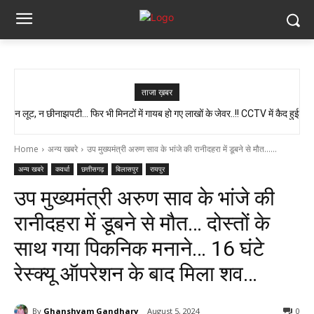
ताजा ख़बर
न लूट, न छीनाझपटी… फिर भी मिनटों में गायब हो गए लाखों के जेवर..!! CCTV में कैद हुई
स्वास्थ्य मंत्री श्याम बिहारी जायसवाल का बड़ा बयान, कहा- प्रदेश में कोई भी झोलाछाप
पूरी चाल…
डॉक्टर नहीं है…
Home
अन्य खबरे
उप मुख्यमंत्री अरुण साव के भांजे की रानीदहरा में डूबने से मौत......
अन्य खबरे
कवर्धा
छत्तीसगढ़
बिलासपुर
रायपुर
उप मुख्यमंत्री अरुण साव के भांजे की
रानीदहरा में डूबने से मौत… दोस्तों के
साथ गया पिकनिक मनाने… 16 घंटे
रेस्क्यू ऑपरेशन के बाद मिला शव…
By
Ghanshyam Gandharv
August 5, 2024
0