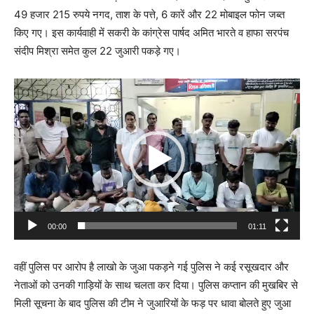
49 हजार 215 रुपये नगद, ताश के पत्ते, 6 कारें और 22 मोबाइल फोन जब्त
किए गए। इस कार्यवाही में सकरी के कांग्रेस पार्षद अमित भारते व हाफा सरपंच
संदीप मिश्रा समेत कुल 22 जुआरी पकड़े गए।
V
i
d
e
o
P
l
a
00:00
01:11
y
e
वहीं पुलिस पर आरोप है लाखो के जुआ पकड़ने गई पुलिस ने कई रसूखदार और
r
नेताओं को उनकी गाड़ियों के साथ चलता कर दिया। पुलिस कप्तान की मुखबिर से
मिली सूचना के बाद पुलिस की टीम ने जुआरियों के फड़ पर धावा बोलते हुए जुआ