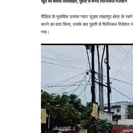
खुद को बताया अविवाहित, युवती से बनाए फिजिकल रिलेशन
पीड़िता के मुताबिक उसका गहरा जुड़ाव तखतपुर क्षेत्र के
करने का वादा किया, उसके बाद युवती से फिजिकल रिलेशन भी
गया।
V
i
d
e
o
P
l
a
y
e
r