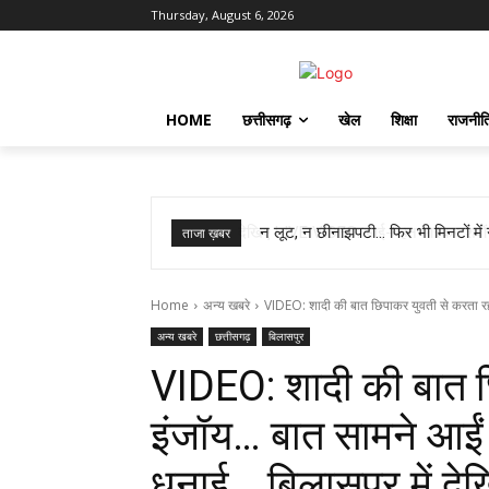
Thursday, August 6, 2026
HOME
छत्तीसगढ़
खेल
शिक्षा
राजनीत
न लूट, न छीनाझपटी… फिर भी मिनटों में ग
ताजा ख़बर
Home
अन्य खबरे
VIDEO: शादी की बात छिपाकर युवती से करता रहा 
अन्य खबरे
छत्तीसगढ़
बिलासपुर
VIDEO: शादी की बात छ
इंजॉय… बात सामने आईं
धुनाई… बिलासपुर में द