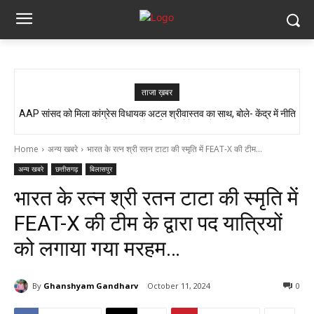
ताजा ख़बर
AAP सांसद को मिला कांग्रेस विधायक अटल श्रीवास्तव का साथ, बोले- केंद्र में नीति
विश्व आदिवासी दिवस पर चकरभाठा -बोदरी में निकली भव्य शोभायात्रा का कांग्रेस
बनती है, छत्तीसगढ़ में सिर्फ इंप्लीमेंटेशन होता है…
नेताओं ने किया भव्य स्वागत…
Home
अन्य खबरे
भारत के रत्न श्री रतन टाटा की स्मृति में FEAT-X की टीम...
अन्य खबरे
छत्तीसगढ़
बिलासपुर
भारत के रत्न श्री रतन टाटा की स्मृति में
FEAT-X की टीम के द्वारा पद यात्रियों
को लगाया गया मरहम…
By
Ghanshyam Gandharv
October 11, 2024
0