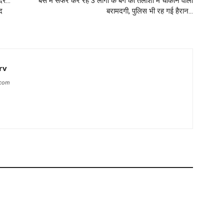
ंदर…
बस में सफर कर रहे 3 लोगों के बैग की तलाशी में चौंकाने वाली
द
बरामदगी, पुलिस भी रह गई हैरान…
rv
.com