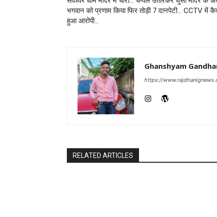
सर्वेश्वर धाम मंदिर में चोरी… चप्पल उतारकर घुसा मंदिर के अ
भगवान को प्रणाम किया फिर तोड़ी 7 दानपेटी… CCTV में कै
हुआ आरोपी…
Ghanshyam Gandha
https://www.rajdhanignews
RELATED ARTICLES