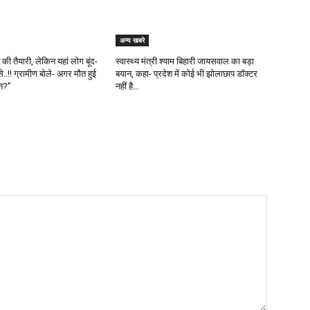
अन्य खबरे
ी तैयारी, लेकिन यहां लोग बूंद-
स्वास्थ्य मंत्री श्याम बिहारी जायसवाल का बड़ा
से..!! ग्रामीण बोले- अगर मौत हुई
बयान, कहा- प्रदेश में कोई भी झोलाछाप डॉक्टर
ौन?”
नहीं है…